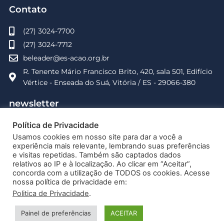
Contato
(27) 3024-7700
(27) 3024-7712
beleader@es-acao.org.br
R. Tenente Mário Francisco Brito, 420, sala 501, Edifício
Vértice - Enseada do Suá, Vitória / ES - 29066-380
newsletter
Receba informações sobre o Be Leader e os institutos
Política de Privacidade
parceiros.
Usamos cookies em nosso site para dar a você a
experiência mais relevante, lembrando suas preferências
Enviar
Email
e visitas repetidas. Também são captados dados
relativos ao IP e à localização. Ao clicar em “Aceitar”,
concorda com a utilização de TODOS os cookies. Acesse
nossa política de privacidade em:
Politica de Privacidade
.
Painel de preferências
ACEITAR
Y
I
L
Desenvolvido por
www.thinkinginovacao.com.br